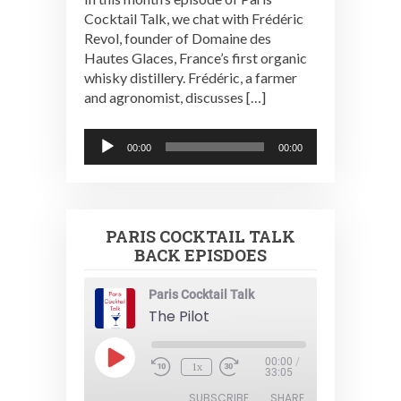
Cocktail Talk, we chat with Frédéric
Revol, founder of Domaine des
Hautes Glaces, France’s first organic
whisky distillery. Frédéric, a farmer
and agronomist, discusses […]
Audio
00:00
00:00
Player
PARIS COCKTAIL TALK
BACK EPISDOES
Paris Cocktail Talk
The Pilot
Play
00:00
/
1x
Episode
33:05
SUBSCRIBE
SHARE