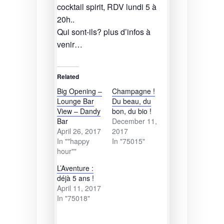
cocktail spirit, RDV lundi 5 à
20h..
Qui sont-ils? plus d’infos à
venir…
Related
Big Opening –
Champagne !
Lounge Bar
Du beau, du
View – Dandy
bon, du bio !
Bar
December 11,
April 26, 2017
2017
In ""happy
In "75015"
hour""
L’Aventure :
déjà 5 ans !
April 11, 2017
In "75018"