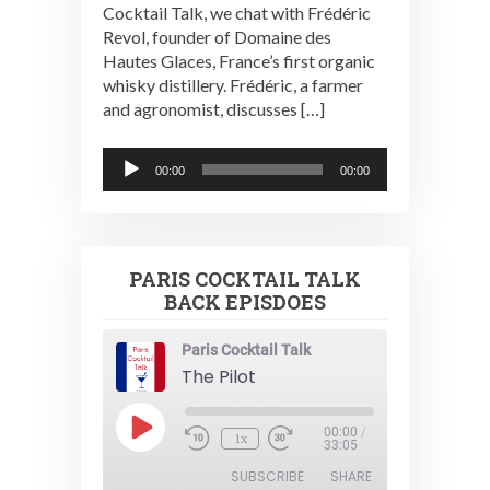
Cocktail Talk, we chat with Frédéric
Revol, founder of Domaine des
Hautes Glaces, France’s first organic
whisky distillery. Frédéric, a farmer
and agronomist, discusses […]
Audio
00:00
00:00
Player
PARIS COCKTAIL TALK
BACK EPISDOES
Paris Cocktail Talk
The Pilot
Play
00:00
/
1x
Episode
33:05
SUBSCRIBE
SHARE