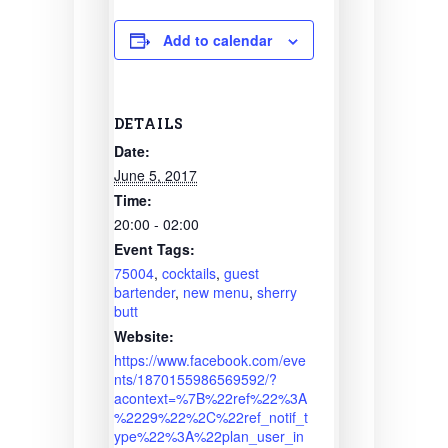
Add to calendar
DETAILS
Date:
June 5, 2017
Time:
20:00 - 02:00
Event Tags:
75004
,
cocktails
,
guest
bartender
,
new menu
,
sherry
butt
Website:
https://www.facebook.com/eve
nts/1870155986569592/?
acontext=%7B%22ref%22%3A
%2229%22%2C%22ref_notif_t
ype%22%3A%22plan_user_in