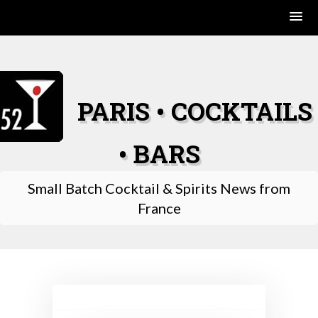
Skip
to
content
PARIS • COCKTAILS
• BARS
Small Batch Cocktail & Spirits News from
France