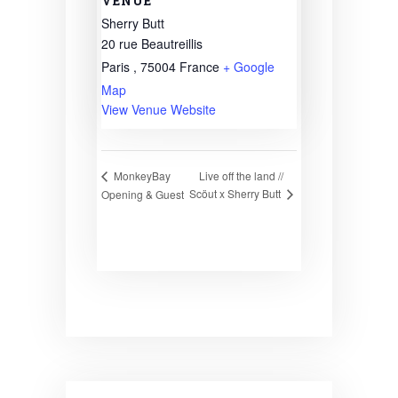
VENUE
Sherry Butt
20 rue Beautreillis
Paris
,
75004
France
+ Google
Map
View Venue Website
Live off the land //
MonkeyBay
Scöut x Sherry Butt
Opening & Guest