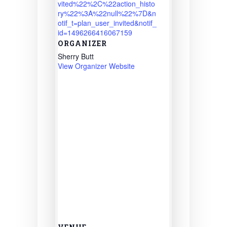
vited%22%2C%22action_histo
ry%22%3A%22null%22%7D&n
otif_t=plan_user_invited&notif_
id=1496266416067159
ORGANIZER
Sherry Butt
View Organizer Website