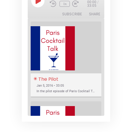
Play
00:00
/
1x
Episode
33:05
SUBSCRIBE
SHARE
The Pilot
Jan 5, 2016 • 33:05
In the pilot episode of Paris Cocktail Talk we talk about cocktail trends and favorite Paris bars with local bartenders Thierry Daniel, Josh Fontaine, and Thibaut Neuman.