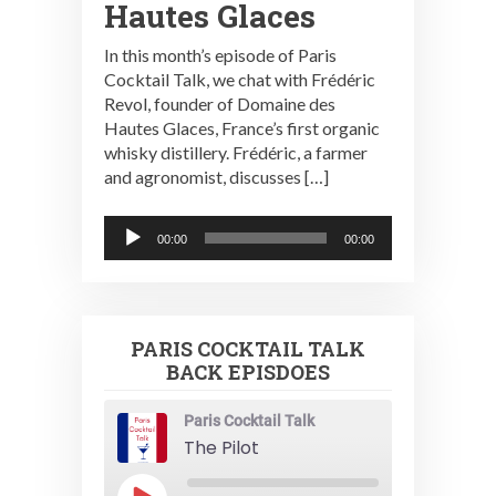
Hautes Glaces
In this month’s episode of Paris
Cocktail Talk, we chat with Frédéric
Revol, founder of Domaine des
Hautes Glaces, France’s first organic
whisky distillery. Frédéric, a farmer
and agronomist, discusses […]
Audio
00:00
00:00
Player
PARIS COCKTAIL TALK
BACK EPISDOES
Paris Cocktail Talk
The Pilot