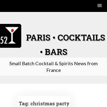
Skip
to
content
PARIS • COCKTAILS
• BARS
Small Batch Cocktail & Spirits News from
France
Tag:
christmas party