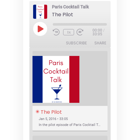
Paris Cocktail Talk
The Pilot
Play
00:00
/
1x
Episode
33:05
SUBSCRIBE
SHARE
The Pilot
Jan 5, 2016 • 33:05
In the pilot episode of Paris Cocktail Talk we talk about cocktail trends and favorite Paris bars with local bartenders Thierry Daniel, Josh Fontaine, and Thibaut Neuman.