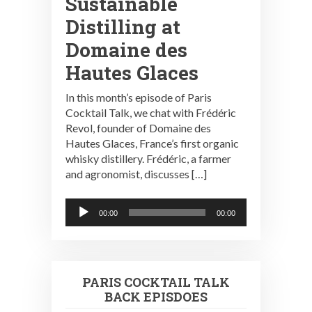
Sustainable
Distilling at
Domaine des
Hautes Glaces
In this month’s episode of Paris
Cocktail Talk, we chat with Frédéric
Revol, founder of Domaine des
Hautes Glaces, France’s first organic
whisky distillery. Frédéric, a farmer
and agronomist, discusses […]
Audio
00:00
00:00
Player
PARIS COCKTAIL TALK
BACK EPISDOES